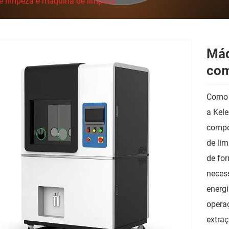
e limpeza e máquina de limpeza
Máq
com
Como f
a Kel
compo
de lim
de for
neces
energi
operaç
extraç