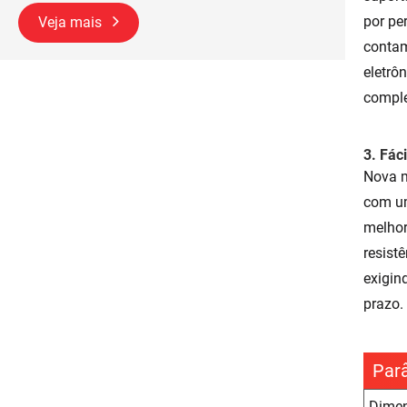
por pe
Veja mais
contam
eletrô
comple
3. Fác
Nova m
com um
melhor
resist
exigin
prazo.
Par
Dimen