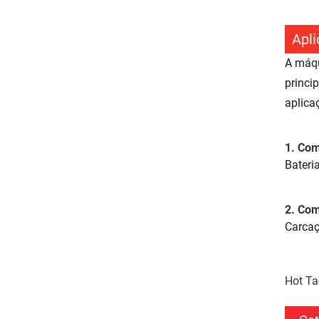
Apl
A máqu
princi
aplica
1. Com
Bateri
2. Com
Carcaç
Hot Ta