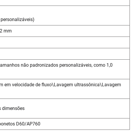
personalizáveis)
a 2 mm
tamanhos não padronizados personalizáveis, como 1,0
 em velocidade de fluxo\Lavagem ultrassônica\Lavagem
as dimensões
rbonetos D60/AP760