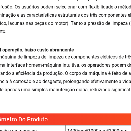
rfusão. Os usuários podem selecionar com flexibilidade o méto
inação e as características estruturais dos três componentes el
nico, lacunas nas peças do motor). Tanto a pressão de limpeza 
to.
il operação, baixo custo abrangente
áquina de limpeza de limpeza de componentes elétricos de tr
a interface homem-máquina intuitiva, os operadores podem do
ando a eficiência da produção. O corpo da máquina é feito de
ência à corrosão e ao desgaste, prolongando efetivamente a vida
do apenas uma simples manutenção diária, reduzindo significa
âmetro Do Produto
sões da máquina
1400mm*1000mm*2000mm