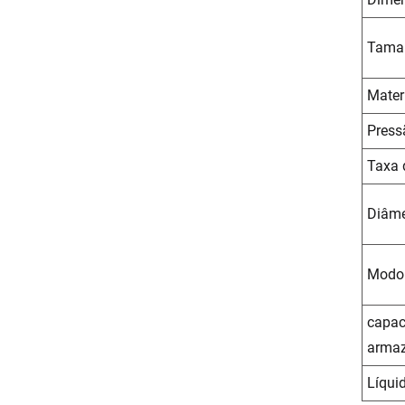
Tama
Mater
Press
Taxa 
Diâme
Modo 
capac
arma
Líqui