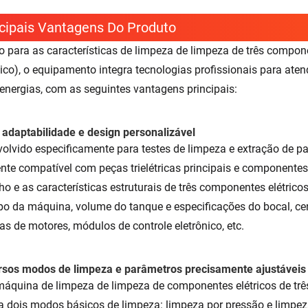
cipais Vantagens Do Produto
o para as características de limpeza de limpeza de três componen
nico), o equipamento integra tecnologias profissionais para aten
energias, com as seguintes vantagens principais:
a adaptabilidade e design personalizável
olvido especificamente para testes de limpeza e extração de par
nte compatível com peças trielétricas principais e componentes
o e as características estruturais de três componentes elétric
po da máquina, volume do tanque e especificações do bocal, ce
as de motores, módulos de controle eletrônico, etc.
rsos modos de limpeza e parâmetros precisamente ajustáveis
áquina de limpeza de limpeza de componentes elétricos de tr
a dois modos básicos de limpeza: limpeza por pressão e limpe