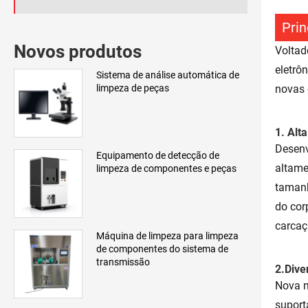
Prin
Novos produtos
Voltad
eletrô
Sistema de análise automática de
limpeza de peças
novas 
1. Alt
Desenv
Equipamento de detecção de
altame
limpeza de componentes e peças
tamanh
do cor
carcaç
Máquina de limpeza para limpeza
de componentes do sistema de
transmissão
2.Dive
Nova m
suport