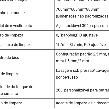
700mm*600mm*800mm
nho do tanque
(Dimensões não padronizadas 
ial de revestimento
Aço inoxidável 304, espessur
ão de limpeza
0,1bar-5bar,PID ajustável
de fluxo de limpeza
1L/min-8L/min, PID ajustável
Configuração padrão 2,5 mm, 
tro do bico
mm/1,5 mm/2 mm
Lavagem sob pressão\Lavagem
de limpeza
por perfusão
idade do tanque de
20L, personalizável para outr
zenamento
do de limpeza
agente de limpeza de hidroca