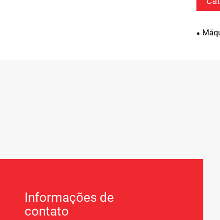
Cat
Máqu
Informações de
contato